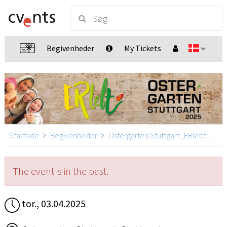
Begivenheder
My Tickets
Startside
Begivenheder
Ostergarten Stuttgart „ERlebt“
Os
The event is in the past.
tor., 03.04.2025