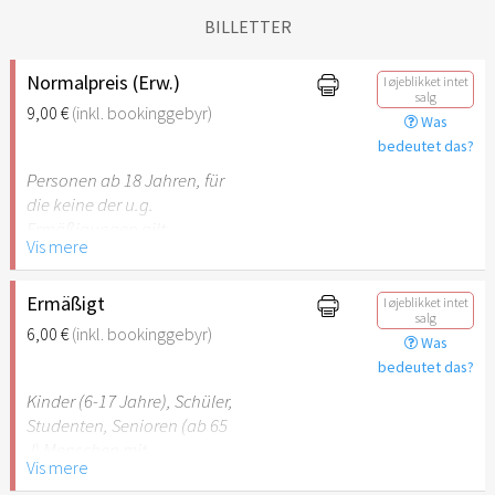
BILLETTER
Normalpreis (Erw.)
I øjeblikket intet
salg
9,00 €
(inkl. bookinggebyr)
Was
bedeutet das?
Personen ab 18 Jahren, für
die keine der u.g.
Ermäßigungen gilt.
Vis mere
Ermäßigt
I øjeblikket intet
salg
6,00 €
(inkl. bookinggebyr)
Was
bedeutet das?
Kinder (6-17 Jahre), Schüler,
Studenten, Senioren (ab 65
J) Menschen mit
Vis mere
Behinderung (ab 50%),