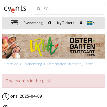
Evenemang
My Tickets
Startsida
Evenemang
Ostergarten Stuttgart „ERlebt“
Oste
The event is in the past.
ons, 2025-04-09