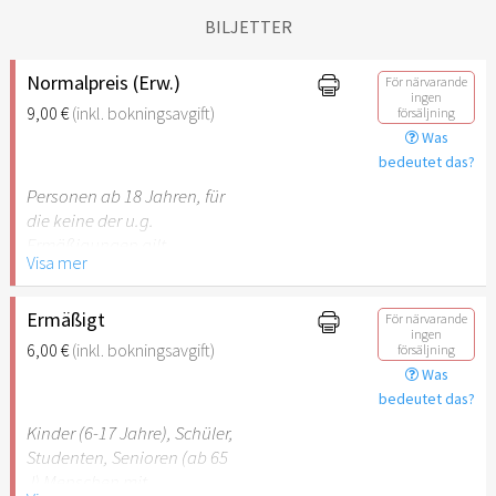
BILJETTER
Normalpreis (Erw.)
För närvarande
ingen
9,00 €
(inkl. bokningsavgift)
försäljning
Was
bedeutet das?
Personen ab 18 Jahren, für
die keine der u.g.
Ermäßigungen gilt.
Visa mer
Ermäßigt
För närvarande
ingen
6,00 €
(inkl. bokningsavgift)
försäljning
Was
bedeutet das?
Kinder (6-17 Jahre), Schüler,
Studenten, Senioren (ab 65
J) Menschen mit