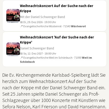
Weihnachtskonzert Auf der Suche nach der
Krippe
Mit der Daniel Schwenger Band
📅 Di, 29. Dez 2026 · 19:30 Uhr
29
📍 Evangelische Kirche Wüstenrot · 71543
Wüstenrot
DEZ
Weihnachtskonzert 'Auf der Suche nach der
Krippe'
Daniel Schwenger Band
📅 So, 12. Dez 2027 · 18:00 Uhr
12
📍 Evangelische Kirche Weil im Schönbuch · 71093
Weil im
Schönbuch
DEZ
Die Ev. Kirchengemeinde Karlsbad-Spielberg lädt Sie
herzlich zum Weihnachtskonzert Auf der Suche
nach der Krippe mit der Daniel Schwenger Band ein.
Seit 25 Jahren spielte Daniel Schwenger als Profi-
Schlagzeuger über 1000 Konzerte mit Künstlern wie
Sefora Nelson, Karl Frierson und David Hanselmann.