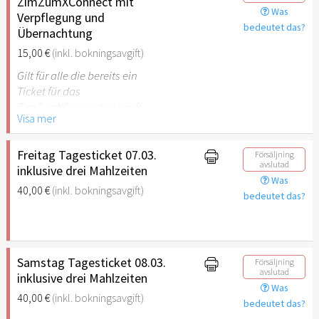
ZimZumXConnect mit
Was
Verpflegung und
bedeutet das?
Übernachtung
15,00 €
(inkl. bokningsavgift)
Gilt für alle die bereits ein
Ticket für das
ZimZumXConnect gekauft
Visa mer
haben
Freitag Tagesticket 07.03.
Försäljning
avslutad
inklusive drei Mahlzeiten
Was
40,00 €
(inkl. bokningsavgift)
bedeutet das?
Samstag Tagesticket 08.03.
Försäljning
avslutad
inklusive drei Mahlzeiten
Was
40,00 €
(inkl. bokningsavgift)
bedeutet das?