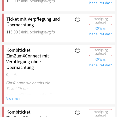
100,00 €
(inkl. bokningsavgift)
bedeutet das?
Ticket mit Verpflegung und
Försäljning
avslutad
Übernachtung
Was
115,00 €
(inkl. bokningsavgift)
bedeutet das?
Kombiticket
Försäljning
avslutad
ZimZumXConnect mit
Was
Verpflegung ohne
bedeutet das?
Übernachtung
0,00 €
Gilt für alle die bereits ein
Ticket für das
ZimZumXConnect gekauft
Visa mer
haben
Kombiticket
Försäljning
avslutad