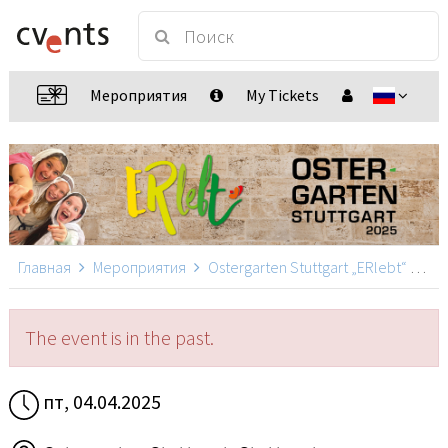
Мероприятия
My Tickets
Главная
Мероприятия
Ostergarten Stuttgart „ERlebt“
Ost
The event is in the past.
пт, 04.04.2025