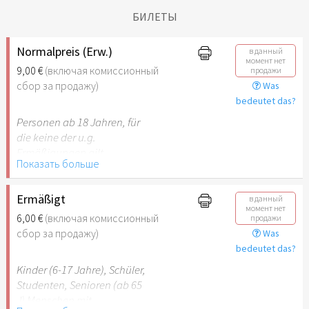
БИЛЕТЫ
Normalpreis (Erw.)
в данный
момент нет
9,00 €
(включая комиссионный
продажи
сбор за продажу)
Was
bedeutet das?
Personen ab 18 Jahren, für
die keine der u.g.
Ermäßigungen gilt.
Показать больше
Ermäßigt
в данный
момент нет
6,00 €
(включая комиссионный
продажи
сбор за продажу)
Was
bedeutet das?
Kinder (6-17 Jahre), Schüler,
Studenten, Senioren (ab 65
J) Menschen mit