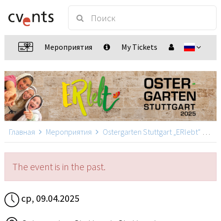
Мероприятия
My Tickets
Главная
Мероприятия
Ostergarten Stuttgart „ERlebt“
Ost
The event is in the past.
ср, 09.04.2025