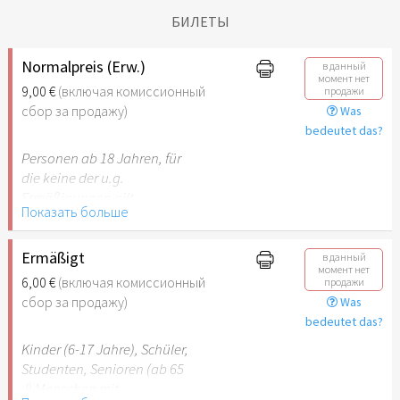
БИЛЕТЫ
Normalpreis (Erw.)
в данный
момент нет
9,00 €
(включая комиссионный
продажи
сбор за продажу)
Was
bedeutet das?
Personen ab 18 Jahren, für
die keine der u.g.
Ermäßigungen gilt.
Показать больше
Ermäßigt
в данный
момент нет
6,00 €
(включая комиссионный
продажи
сбор за продажу)
Was
bedeutet das?
Kinder (6-17 Jahre), Schüler,
Studenten, Senioren (ab 65
J) Menschen mit