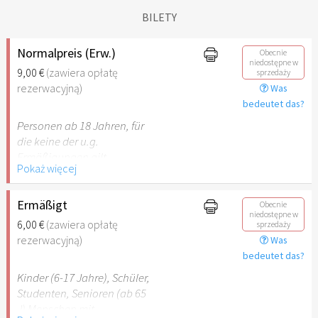
BILETY
Normalpreis (Erw.)
Obecnie
niedostępne w
9,00 €
(zawiera opłatę
sprzedaży
rezerwacyjną)
Was
bedeutet das?
Personen ab 18 Jahren, für
die keine der u.g.
Ermäßigungen gilt.
Pokaż więcej
Ermäßigt
Obecnie
niedostępne w
6,00 €
(zawiera opłatę
sprzedaży
rezerwacyjną)
Was
bedeutet das?
Kinder (6-17 Jahre), Schüler,
Studenten, Senioren (ab 65
J) Menschen mit