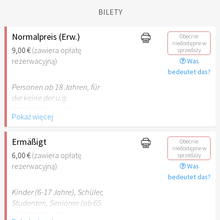
BILETY
Normalpreis (Erw.)
Obecnie
niedostępne w
9,00 €
(zawiera opłatę
sprzedaży
rezerwacyjną)
Was
bedeutet das?
Personen ab 18 Jahren, für
die keine der u.g.
Ermäßigungen gilt.
Pokaż więcej
Ermäßigt
Obecnie
niedostępne w
6,00 €
(zawiera opłatę
sprzedaży
rezerwacyjną)
Was
bedeutet das?
Kinder (6-17 Jahre), Schüler,
Studenten, Senioren (ab 65
J) Menschen mit