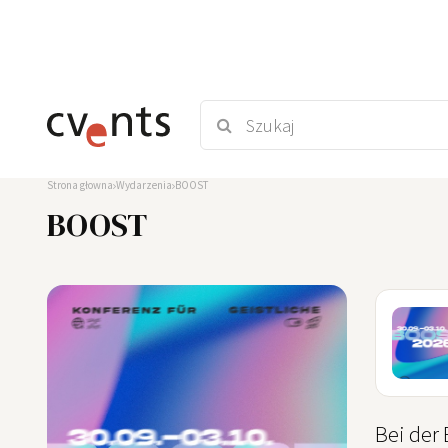
Strona głowna
Wydarzenia
BOOST
BOOST
30
SEP
Bei der