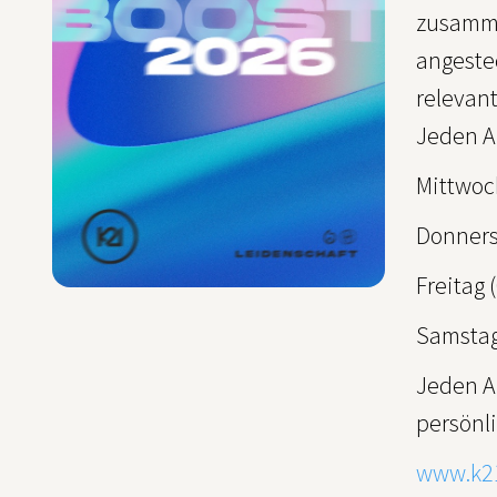
zusamme
angeste
relevant
Jeden A
Mittwoch
Donnerst
Freitag 
Samstag 
Jeden A
persönli
www.k2