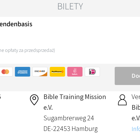
6
Bible Training Mission
Ver
e.V.
Bi
Sugambrerweg 24
e.V
DE-22453 Hamburg
Inf