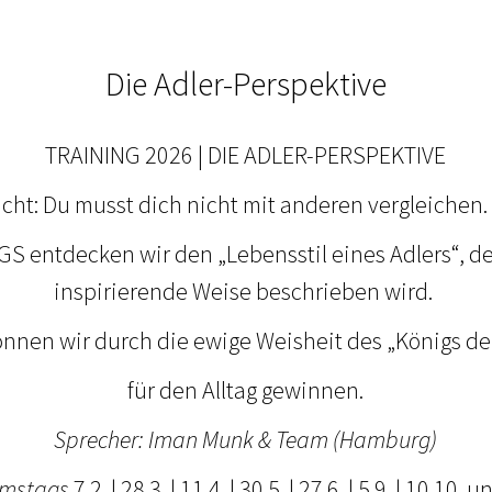
Die Adler-Perspektive
TRAINING 2026 | DIE ADLER-PERSPEKTIVE
cht: Du musst dich nicht mit anderen vergleichen. 
S entdecken wir den „Lebensstil eines Adlers“, der
inspirierende Weise beschrieben wird.
nnen wir durch die ewige Weisheit des „Königs der
für den Alltag gewinnen.
Sprecher: Iman Munk & Team (Hamburg)
amstags
7.2. | 28.3. | 11.4. | 30.5. | 27.6. | 5.9. | 10.10