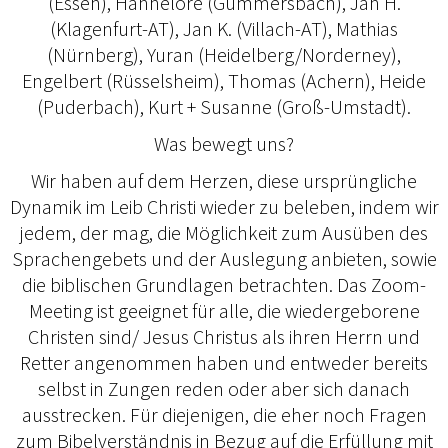
(Essen), Hannelore (Gummersbach), Jan H.
(Klagenfurt-AT), Jan K. (Villach-AT), Mathias
(Nürnberg), Yuran (Heidelberg/Norderney),
Engelbert (Rüsselsheim), Thomas (Achern), Heide
(Puderbach), Kurt + Susanne (Groß-Umstadt).
Was bewegt uns?
Wir haben auf dem Herzen, diese ursprüngliche
Dynamik im Leib Christi wieder zu beleben, indem wir
jedem, der mag, die Möglichkeit zum Ausüben des
Sprachengebets und der Auslegung anbieten, sowie
die biblischen Grundlagen betrachten. Das Zoom-
Meeting ist geeignet für alle, die wiedergeborene
Christen sind/ Jesus Christus als ihren Herrn und
Retter angenommen haben und entweder bereits
selbst in Zungen reden oder aber sich danach
ausstrecken. Für diejenigen, die eher noch Fragen
zum Bibelverständnis in Bezug auf die Erfüllung mit