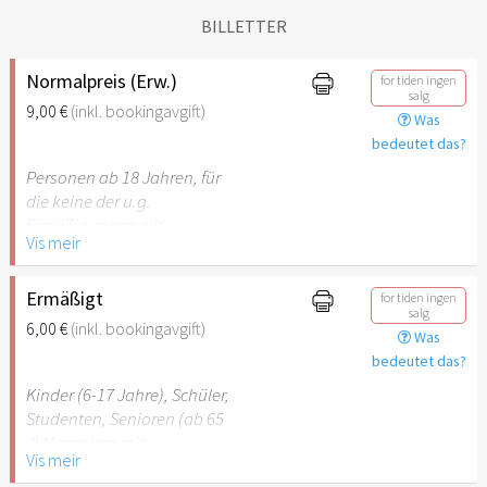
BILLETTER
Normalpreis (Erw.)
for tiden ingen
salg
9,00 €
(inkl. bookingavgift)
Was
bedeutet das?
Personen ab 18 Jahren, für
die keine der u.g.
Ermäßigungen gilt.
Vis meir
Ermäßigt
for tiden ingen
salg
6,00 €
(inkl. bookingavgift)
Was
bedeutet das?
Kinder (6-17 Jahre), Schüler,
Studenten, Senioren (ab 65
J) Menschen mit
Vis meir
Behinderung (ab 50%),