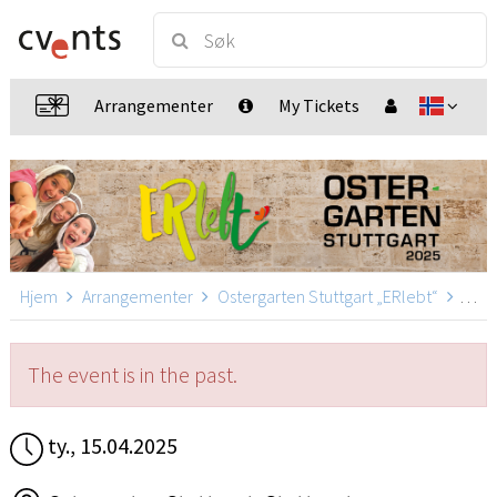
Arrangementer
My Tickets
Hjem
Arrangementer
Ostergarten Stuttgart „ERlebt“
Oster
The event is in the past.
ty., 15.04.2025