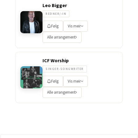
Leo Bigger
REDNER/-IN
Følg
Vis meir
Alle arrangement
ICF Worship
SINGER-SONGWRITER
Følg
Vis meir
Alle arrangement