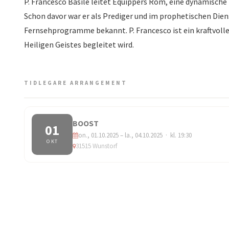
P. Francesco Basile leitet Equippers Rom, eine dynamische 
Schon davor war er als Prediger und im prophetischen Diens
Fernsehprogramme bekannt. P. Francesco ist ein kraftvoll
Heiligen Geistes begleitet wird.
TIDLEGARE ARRANGEMENT
BOOST
01
on., 01.10.2025 – la., 04.10.2025 · kl. 19:30
OKT
31515 Wunstorf