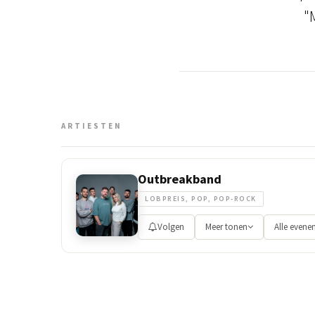
"
ARTIESTEN
Outbreakband
LOBPREIS, POP, POP-ROCK
Volgen
Meer tonen
Alle even