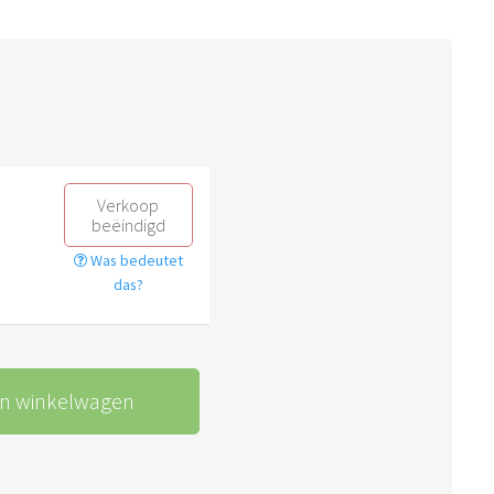
Verkoop
beëindigd
Was bedeutet
das?
In winkelwagen