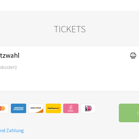
TICKETS
atzwahl
gskosten)
und Zahlung