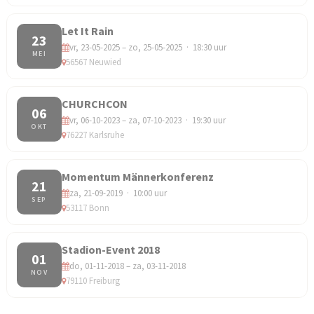
Let It Rain
23
vr, 23-05-2025 – zo, 25-05-2025 · 18:30 uur
MEI
56567 Neuwied
CHURCHCON
06
vr, 06-10-2023 – za, 07-10-2023 · 19:30 uur
OKT
76227 Karlsruhe
Momentum Männerkonferenz
21
za, 21-09-2019 · 10:00 uur
SEP
53117 Bonn
Stadion-Event 2018
01
do, 01-11-2018 – za, 03-11-2018
NOV
79110 Freiburg