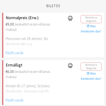
BIĻETES
Normalpreis (Erw.)
Pārdošana
beigusies
€9,00
(ieskaitot rezervēšanas
Was
maksu)
bedeutet das?
Personen ab 18 Jahren, für
die keine der u.g.
Ermäßigungen gilt.
Rādīt vairāk
Ermäßigt
Pārdošana
beigusies
€6,00
(ieskaitot rezervēšanas
Was
maksu)
bedeutet das?
Kinder (6-17 Jahre), Schüler,
Studenten, Senioren (ab 65
J) Menschen mit
Rādīt vairāk
Behinderung (ab 50%),