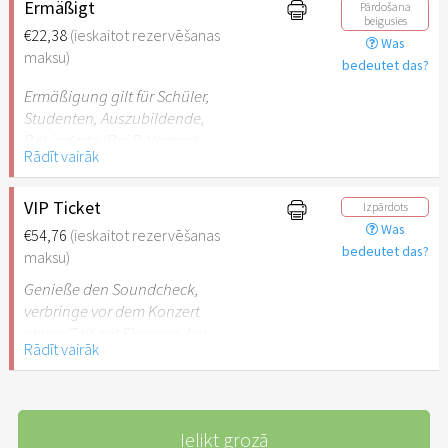
Ermäßigt
Pārdošana
beigusies
€22,38
(ieskaitot rezervēšanas
Was
maksu)
bedeutet das?
Ermäßigung gilt für Schüler,
Studenten, Auszubildende,
Behinderte (Bei B-Vermerk
Rādīt vairāk
kostenlose Begleitperson)
VIP Ticket
Izpārdots
Was
€54,76
(ieskaitot rezervēšanas
bedeutet das?
maksu)
Genieße den Soundcheck,
verbringe vor dem Konzert
etwas Zeit mit Florence Joy,
Rādīt vairāk
Thomas & Jonathan und
erhalte eine
Autogrammkarte mit
persönlicher Widmung und
Ielikt grozā
Bibelvers.