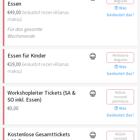
beigusies
Essen
Was
€49,00
(ieskaitot rezervēšanas
bedeutet das?
maksu)
Für das gesamte
Wochenende
Essen für Kinder
Pārdošana
beigusies
€19,00
(ieskaitot rezervēšanas
Was
maksu)
bedeutet das?
Workshopleiter Tickets (SA &
Pašlaik
nenotiek
SO inkl. Essen)
pārdošana
€0,00
Was
bedeutet das?
Kostenlose Gesamttickets
Pašlaik
nenotiek