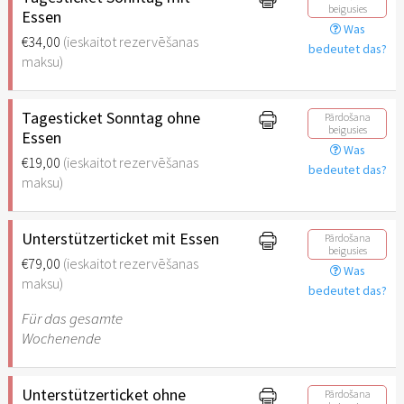
beigusies
Essen
Was
€34,00
(ieskaitot rezervēšanas
bedeutet das?
maksu)
Tagesticket Sonntag ohne
Pārdošana
beigusies
Essen
Was
€19,00
(ieskaitot rezervēšanas
bedeutet das?
maksu)
Unterstützerticket mit Essen
Pārdošana
beigusies
€79,00
(ieskaitot rezervēšanas
Was
maksu)
bedeutet das?
Für das gesamte
Wochenende
Unterstützerticket ohne
Pārdošana