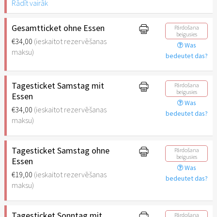
Rādīt vairāk
Gesamtticket ohne Essen
Pārdošana
beigusies
€34,00
(ieskaitot rezervēšanas
Was
maksu)
bedeutet das?
Tagesticket Samstag mit
Pārdošana
beigusies
Essen
Was
€34,00
(ieskaitot rezervēšanas
bedeutet das?
maksu)
Tagesticket Samstag ohne
Pārdošana
beigusies
Essen
Was
€19,00
(ieskaitot rezervēšanas
bedeutet das?
maksu)
Tagesticket Sonntag mit
Pārdošana