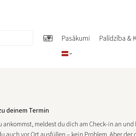
Pasākumi
Palīdzība & 
 zu deinem Termin
 ankommst, meldest du dich am Check-in an und 
u auch vor Ort ausfüllen – kein Problem. Aber der or