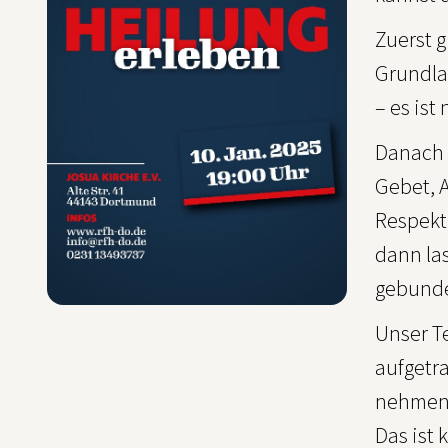
Zuerst g
Grundla
– es ist
Danach 
Gebet, A
Respekti
dann las
gebund
Unser T
aufgetr
nehmen s
Das ist 