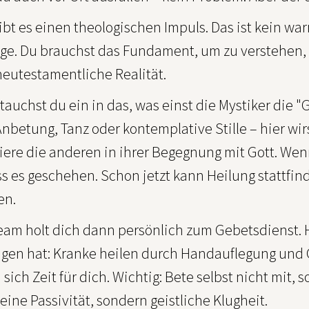
ibt es einen theologischen Impuls. Das ist kein wa
ge. Du brauchst das Fundament, um zu verstehen, wa
 neutestamentliche Realität.
tauchst du ein in das, was einst die Mystiker die
nbetung, Tanz oder kontemplative Stille – hier wir
ere die anderen in ihrer Begegnung mit Gott. Wenn
s es geschehen. Schon jetzt kann Heilung stattfind
en.
eam holt dich dann persönlich zum Gebetsdienst. H
agen hat: Kranke heilen durch Handauflegung und G
ich Zeit für dich. Wichtig: Bete selbst nicht mit
keine Passivität, sondern geistliche Klugheit.