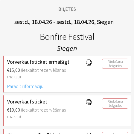
BIĻETES
sestd., 18.04.26 - sestd., 18.04.26, Siegen
Bonfire Festival
Siegen
Vorverkaufsticket ermäßigt
Pārdošana
beigusies
€15,00
(ieskaitot rezervēšanas
maksu)
Parādīt informāciju
Vorverkaufsticket
Pārdošana
beigusies
€19,00
(ieskaitot rezervēšanas
maksu)