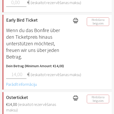
€
(ieskaitot rezervēšanas maksu)
Early Bird Ticket
Pārdošana
beigusies
Wenn du das Bonfire über
den Ticketpreis hinaus
unterstützen möchtest,
freuen wir uns über jeden
Beitrag.
Dein Betrag (Minimum Amount: €14,00)
€
(ieskaitot rezervēšanas maksu)
Parādīt informāciju
Osterticket
Pārdošana
beigusies
€14,00
(ieskaitot rezervēšanas
maksu)