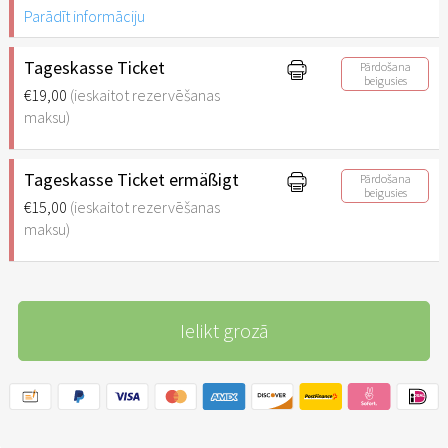
Parādīt informāciju
Tageskasse Ticket
Pārdošana
beigusies
€19,00
(ieskaitot rezervēšanas
maksu)
Tageskasse Ticket ermäßigt
Pārdošana
beigusies
€15,00
(ieskaitot rezervēšanas
maksu)
Ielikt grozā