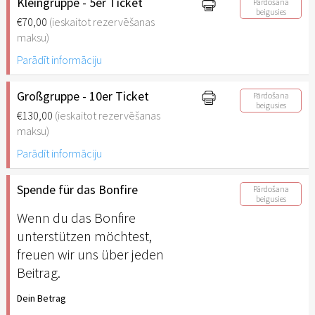
Kleingruppe - 5er Ticket
Pārdošana
beigusies
€70,00
(ieskaitot rezervēšanas
maksu)
Parādīt informāciju
Großgruppe - 10er Ticket
Pārdošana
beigusies
€130,00
(ieskaitot rezervēšanas
maksu)
Parādīt informāciju
Spende für das Bonfire
Pārdošana
beigusies
Wenn du das Bonfire
unterstützen möchtest,
freuen wir uns über jeden
Beitrag.
Dein Betrag