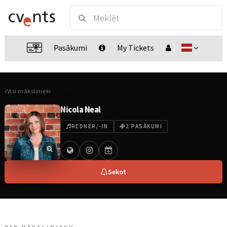
Pasākumi
My Tickets
Visi mākslinieki
Nicola Neal
REDNER/-IN
2 PASĀKUMI
Sekot