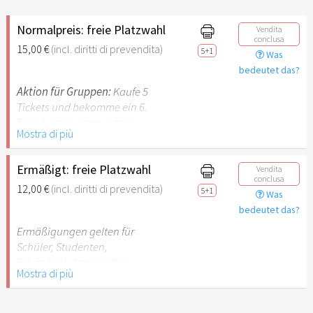
Normalpreis: freie Platzwahl
Vendita
conclusa
15,00 €
(incl. diritti di prevendita)
5+1
Was
bedeutet das?
Aktion für Gruppen:
Kaufe 5
Tickets und bekomme ein 6.
Ticket gratis dazu. (Lege
Mostra di più
dazu bitte 6 Tickets in den
Warenkorb, ein Ticket wird
dir dort dann als Gutschein
Ermäßigt: freie Platzwahl
Vendita
conclusa
wieder abgezogen.)
12,00 €
(incl. diritti di prevendita)
5+1
Was
bedeutet das?
Ermäßigungen gelten für
Schüler, Studenten,
Schönblick-Angestellte,
Mostra di più
Behinderung ab GdB
70%.
Aktion für Gruppen:
Kaufe 5 Tickets und