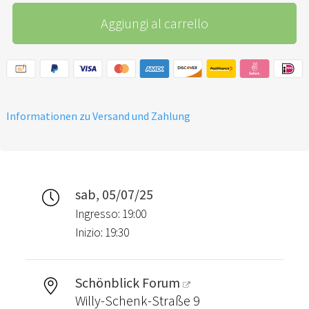
bekomme ein 6. Ticket gratis
Aggiungi al carrello
dazu. (Lege dazu bitte 6
Tickets in den Warenkorb,
ein Ticket wird dir dort dann
als Gutschein wieder
abgezogen.)
Informationen zu Versand und Zahlung
sab, 05/07/25
Ingresso: 19:00
Inizio: 19:30
Schönblick Forum
Willy-Schenk-Straße 9