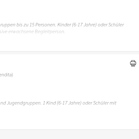
uppen bis zu 15 Personen. Kinder (6-17 Jahre) oder Schüler
sive erwachsene Begleitperson.
r 6 Jahren ist der Ostergarten Stuttgart nicht
vendita)
 und Jugendgruppen. 1 Kind (6-17 Jahre) oder Schüler mit
r 6 Jahren ist der Ostergarten Stuttgart nicht