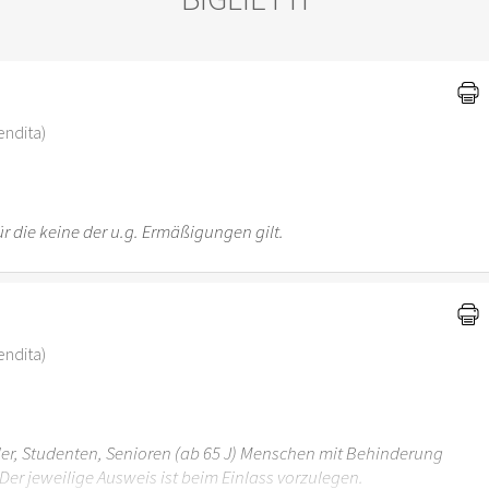
)
vendita)
r die keine der u.g. Ermäßigungen gilt.
vendita)
üler, Studenten, Senioren (ab 65 J) Menschen mit Behinderung
Der jeweilige Ausweis ist beim Einlass vorzulegen.