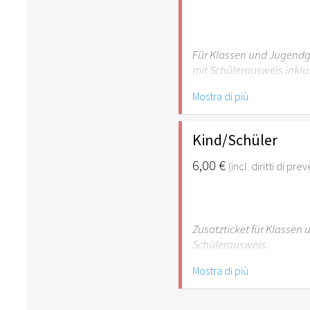
Für Klassen und Jugendgr
mit Schülerausweis inklu
Mostra di più
Hinweis: Für Kinder unte
empfehlenswert.
Kind/Schüler
6,00 €
(incl. diritti di pre
Zusatzticket für Klassen
Schülerausweis.
Mostra di più
Hinweis: Für Kinder unte
empfehlenswert.