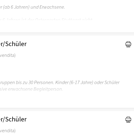
er (ab 6 Jahren) und Erwachsene.
r 6 Jahren ist der Ostergarten Stuttgart nicht
r/Schüler
revendita)
uppen bis zu 30 Personen. Kinder (6-17 Jahre) oder Schüler
sive erwachsene Begleitperson.
r 6 Jahren ist der Ostergarten Stuttgart nicht
r/Schüler
revendita)