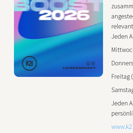
zusamme
angeste
relevant
Jeden A
Mittwoch
Donnerst
Freitag 
Samstag 
Jeden A
persönli
www.k2