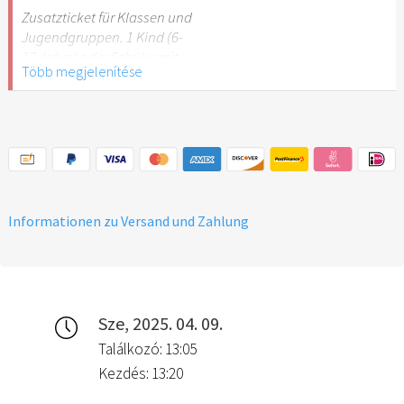
Stuttgart nicht
Zusatzticket für Klassen und
empfehlenswert.
Jugendgruppen. 1 Kind (6-
17 Jahre) oder Schüler mit
Több megjelenítése
Schülerausweis.
Hinweis: Für Kinder unter 6
Jahren ist der Ostergarten
Stuttgart nicht
empfehlenswert.
Informationen zu Versand und Zahlung
Sze, 2025. 04. 09.
Találkozó: 13:05
Kezdés: 13:20