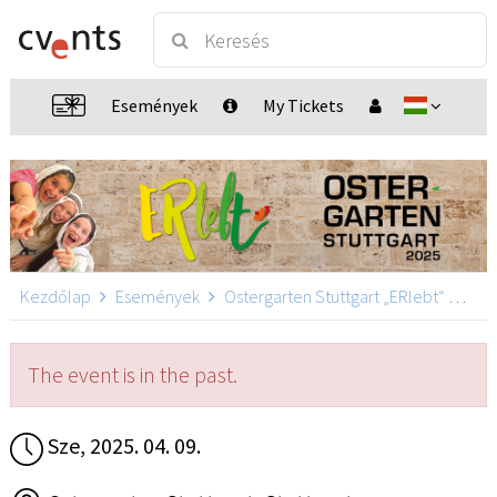
Események
My Tickets
Kezdőlap
Események
Ostergarten Stuttgart „ERlebt“
Oste
The event is in the past.
Sze, 2025. 04. 09.