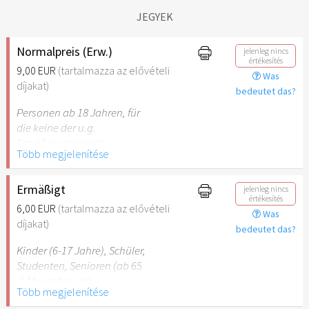
JEGYEK
Normalpreis (Erw.)
jelenleg nincs
értékesítés
9,00 EUR
(tartalmazza az elővételi
Was
díjakat)
bedeutet das?
Personen ab 18 Jahren, für
die keine der u.g.
Ermäßigungen gilt.
Több megjelenítése
Ermäßigt
jelenleg nincs
értékesítés
6,00 EUR
(tartalmazza az elővételi
Was
díjakat)
bedeutet das?
Kinder (6-17 Jahre), Schüler,
Studenten, Senioren (ab 65
J) Menschen mit
Több megjelenítése
Behinderung (ab 50%),