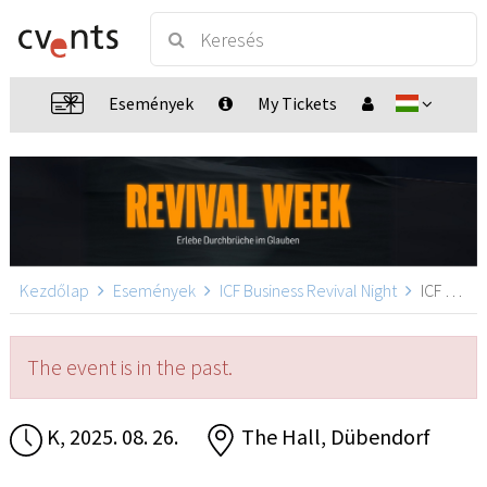
Események
My Tickets
Kezdőlap
Események
ICF Business Revival Night
ICF Business Revival Night, Dübendorf
The event is in the past.
K, 2025. 08. 26.
The Hall, Dübendorf