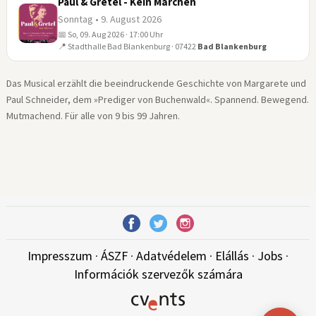
Paul & Gretel - Kein Märchen
Sonntag • 9. August 2026
📅 So, 09. Aug 2026 · 17:00 Uhr
09
📍 Stadthalle Bad Blankenburg · 07422
Bad Blankenburg
AUG
Das Musical erzählt die beeindruckende Geschichte von Margarete und
Paul Schneider, dem »Prediger von Buchenwald«. Spannend. Bewegend.
Mutmachend. Für alle von 9 bis 99 Jahren.
Impresszum
·
ÁSZF
·
Adatvédelem
·
Elállás
·
Jobs
·
Információk szervezők számára