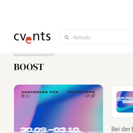
Kezdőlap
Események
BOOST
BOOST
30
SEP
Bei der