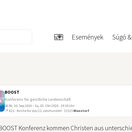
Események
Súgó &
BOOST
Konferenz für geistliche Leidenschaft
📅 Mi, 30. Sep 2026 – Sa, 03. Okt 2026 · 19:30 Uhr
📍 K21 - Kirche für das 21.Jahrhundert · 31515
Wunstorf
 BOOST Konferenz kommen Christen aus untersch