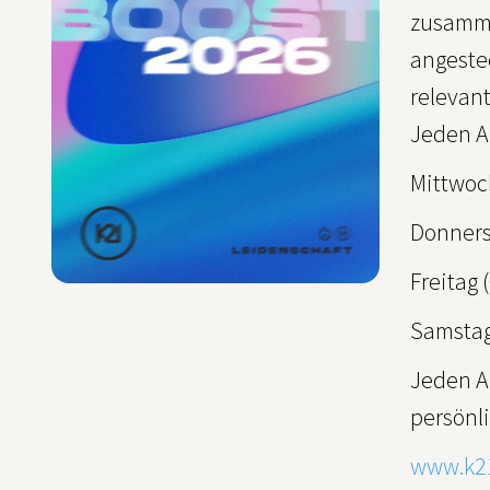
zusamme
angeste
relevant
Jeden A
Mittwoch
Donnerst
Freitag 
Samstag 
Jeden A
persönli
www.k2