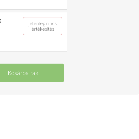
jelenleg nincs
értékesítés
Kosárba rak