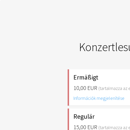
Konzertles
Ermäßigt
10,00 EUR
(tartalmazza az e
Információk megjelenítése
Regulär
15,00 EUR
(tartalmazza az e