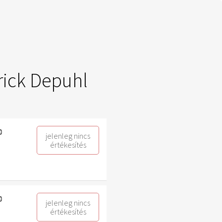
rick Depuhl
jelenleg nincs
értékesítés
jelenleg nincs
értékesítés