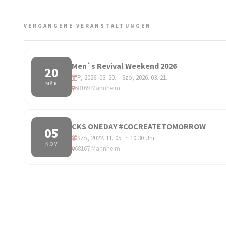
VERGANGENE VERANSTALTUNGEN
Men`s Revival Weekend 2026
20
P, 2026. 03. 20. – Szo, 2026. 03. 21.
MÄR
68169 Mannheim
CKS ONEDAY #COCREATETOMORROW
05
Szo, 2022. 11. 05. · 10:30 Uhr
NOV
68167 Mannheim