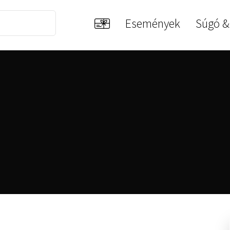
Események
Súgó &