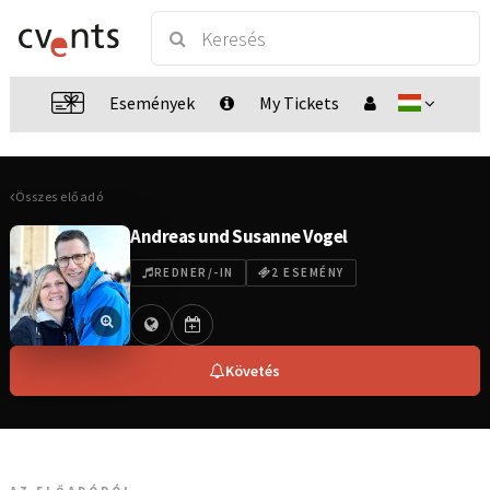
Események
My Tickets
Összes előadó
Andreas und Susanne Vogel
REDNER/-IN
2 ESEMÉNY
Követés