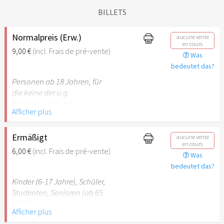
BILLETS
Normalpreis (Erw.)
aucune vente
en cours
9,00 €
(incl. Frais de pré-vente)
Was
bedeutet das?
Personen ab 18 Jahren, für
die keine der u.g.
Ermäßigungen gilt.
Afficher plus
Ermäßigt
aucune vente
en cours
6,00 €
(incl. Frais de pré-vente)
Was
bedeutet das?
Kinder (6-17 Jahre), Schüler,
Studenten, Senioren (ab 65
J) Menschen mit
Afficher plus
Behinderung (ab 50%),