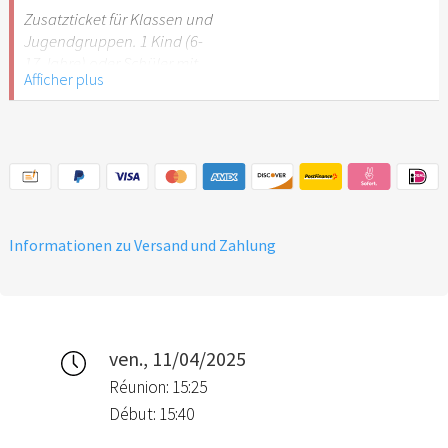
Stuttgart nicht
Zusatzticket für Klassen und
empfehlenswert.
Jugendgruppen. 1 Kind (6-
17 Jahre) oder Schüler mit
Afficher plus
Schülerausweis.
Hinweis: Für Kinder unter 6
Jahren ist der Ostergarten
Stuttgart nicht
empfehlenswert.
Informationen zu Versand und Zahlung
ven., 11/04/2025
Réunion: 15:25
Début: 15:40