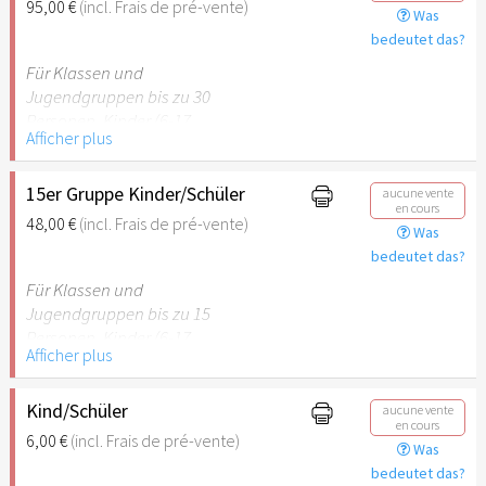
95,00 €
(incl. Frais de pré-vente)
Was
empfehlenswert.
bedeutet das?
Für Klassen und
Jugendgruppen bis zu 30
Personen. Kinder (6-17
Afficher plus
Jahre) oder Schüler mit
Schülerausweis inklusive
erwachsene Begleitperson.
15er Gruppe Kinder/Schüler
aucune vente
en cours
48,00 €
(incl. Frais de pré-vente)
Was
Hinweis: Für Kinder unter 6
bedeutet das?
Jahren ist der Ostergarten
Stuttgart nicht
Für Klassen und
empfehlenswert.
Jugendgruppen bis zu 15
Personen. Kinder (6-17
Afficher plus
Jahre) oder Schüler mit
Schülerausweis inklusive
erwachsene Begleitperson.
Kind/Schüler
aucune vente
en cours
6,00 €
(incl. Frais de pré-vente)
Was
Hinweis: Für Kinder unter 6
bedeutet das?
Jahren ist der Ostergarten