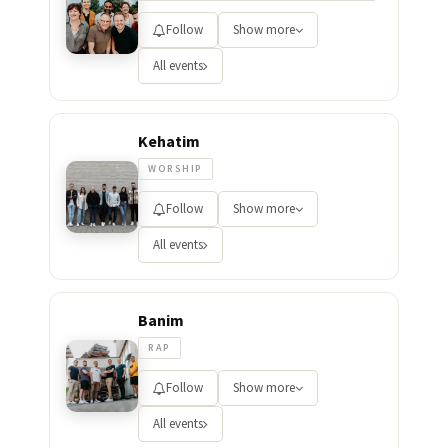
Follow
Show more
All events
Kehatim
WORSHIP
Follow
Show more
All events
Banim
RAP
Follow
Show more
All events