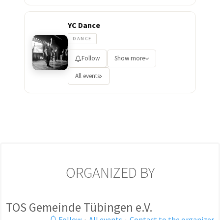
YC Dance
DANCE
Follow
Show more
All events
ORGANIZED BY
TOS Gemeinde Tübingen e.V.
Follow
·
All events
·
Contact to the organizer