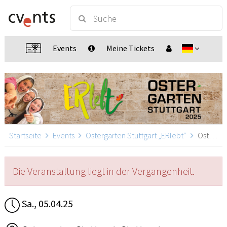
Events
Meine Tickets
Startseite
Events
Ostergarten Stuttgart „ERlebt“
Ostergarten Stuttgart „ERlebt“ - 18:40 Uhr Führung, Stuttgart
Die Veranstaltung liegt in der Vergangenheit.
Sa., 05.04.25