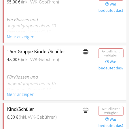
95,00 €
(inkl. VVK-Gebühren)
Was
empfehlenswert.
bedeutet das?
Für Klassen und
Jugendgruppen bis zu 30
Personen. Kinder (6-17
Mehr anzeigen
Jahre) oder Schüler mit
Schülerausweis inklusive
erwachsene Begleitperson.
15er Gruppe Kinder/Schüler
Aktuell nicht
verfügbar
48,00 €
(inkl. VVK-Gebühren)
Was
Hinweis: Für Kinder unter 6
bedeutet das?
Jahren ist der Ostergarten
Stuttgart nicht
Für Klassen und
empfehlenswert.
Jugendgruppen bis zu 15
Personen. Kinder (6-17
Mehr anzeigen
Jahre) oder Schüler mit
Schülerausweis inklusive
erwachsene Begleitperson.
Kind/Schüler
Aktuell nicht
verfügbar
6,00 €
(inkl. VVK-Gebühren)
Was
Hinweis: Für Kinder unter 6
bedeutet das?
Jahren ist der Ostergarten