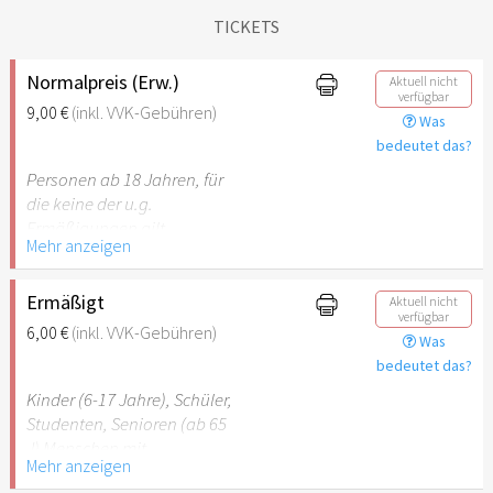
TICKETS
Normalpreis (Erw.)
Aktuell nicht
verfügbar
9,00 €
(inkl. VVK-Gebühren)
Was
bedeutet das?
Personen ab 18 Jahren, für
die keine der u.g.
Ermäßigungen gilt.
Mehr anzeigen
Ermäßigt
Aktuell nicht
verfügbar
6,00 €
(inkl. VVK-Gebühren)
Was
bedeutet das?
Kinder (6-17 Jahre), Schüler,
Studenten, Senioren (ab 65
J) Menschen mit
Mehr anzeigen
Behinderung (ab 50%),