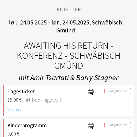
BILLETTER
lør., 24.05.2025 - lør., 24.05.2025, Schwäbisch
Gmünd
AWAITING HIS RETURN -
KONFERENZ - SCHWÄBISCH
GMÜND
mit Amir Tsarfati & Barry Stagner
Tagesticket
Salg afsluttet
15,00 €
(inkl. bookinggebyr)
Vis info
Kinderprogramm
Salg afsluttet
0,00 €