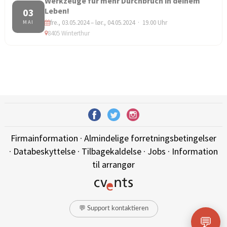
Werkzeuge für mehr Durchbruch in deinem
Leben!
03
fre., 03.05.2024 – lør., 04.05.2024 · 19.00 Uhr
MAI
8405 Winterthur
Firmainformation
·
Almindelige forretningsbetingelser
·
Databeskyttelse
·
Tilbagekaldelse
·
Jobs
·
Information
til arrangør
💬 Support kontaktieren
💬