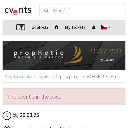
Události
My Tickets
Úvodní stránka
Události
p r o p h e t i c WORSHIP, Essen
The event is in the past.
čt, 20.03.25