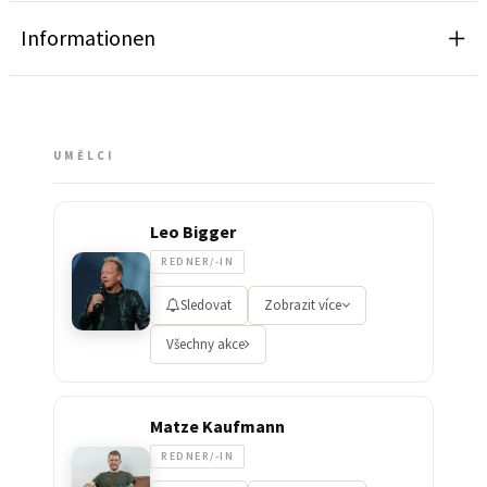
Informationen
UMĚLCI
Leo Bigger
REDNER/-IN
Sledovat
Zobrazit více
Všechny akce
Matze Kaufmann
REDNER/-IN