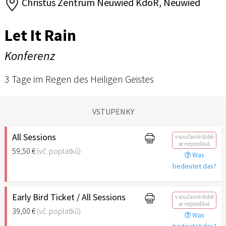
Christus Zentrum Neuwied KdöR, Neuwied
Let It Rain
Konferenz
3 Tage im Regen des Heiligen Geistes
VSTUPENKY
All Sessions
v současné době
se neprodává
59,50 €
(vč. poplatků)
Was
bedeutet das?
Early Bird Ticket / All Sessions
v současné době
se neprodává
39,00 €
(vč. poplatků)
Was
bedeutet das?