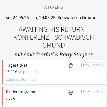
VSTUPENKY
so, 24.05.25 - so, 24.05.25, Schwäbisch Gmünd
AWAITING HIS RETURN -
KONFERENZ - SCHWÄBISCH
GMÜND
mit Amir Tsarfati & Barry Stagner
Tagesticket
Prodej ukončen
15,00 €
(vč. poplatků)
Zobrazit informace
Kinderprogramm
Prodej ukončen
0,00 €